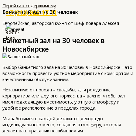
Перейти к содержимому
Банкетный зал на 30 человек
+7 (913) 923-17-11
Европейская, авторская кухня от шеф-повара Алексея
Писарева!
Банкетный зал на 30 человек в
Поиск
Новосибирске
Выбор банкетного зала на 30 человек в Новосибирске – это
возможность провести уютное мероприятие с комфортом и
качественным обслуживанием.
Независимо от повода – свадьбы, дня рождения,
корпоратива или другого торжества – важно, чтобы зал
имел подходящую вместимость, уютную атмосферу и
удобное расположение в пределах города.
Мы заботимся о каждой детали: от декора до
индивидуального меню, создавая атмосферу, которая
делает ваш праздник незабываемым.